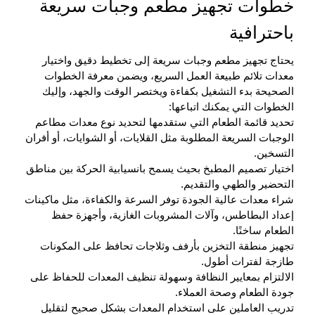
خطوات تجهيز مطعم وجبات سريعة
باحترافية
يحتاج
تجهيز مطعم وجبات سريعة
إلى تخطيط دقيق واختيار
معدات تلائم طبيعة العمل السريع، ويضمن معرفة الخطوات
الصحيحة بدء التشغيل بكفاءة ويختصر الوقت والجهد، وإليك
الخطوات التي يمكنك اتباعها:
تحديد قائمة الطعام التي ستقدمها لتحديد نوع معدات مطاعم
الوجبات السريعة المطلوبة مثل القلايات، أو الشوايات، أو أفران
التسخين.
اختيار تصميم المطبخ بحيث يسمح بانسيابية الحركة بين مناطق
التحضير والطهي والتقديم.
شراء معدات عالية الجودة توفر السرعة والكفاءة، مثل ماكينات
إعداد البطاطس، وآلات المشروبات الغازية، وأجهزة حفظ
الطعام ساخنًا.
تجهيز منطقة التخزين بأرفف وثلاجات تحافظ على المكونات
طازجة لفترات أطول.
الالتزام بمعايير النظافة وسهولة تنظيف المعدات للحفاظ على
جودة الطعام وصحة العملاء.
تدريب العاملين على استخدام المعدات بشكل صحيح لتقليل