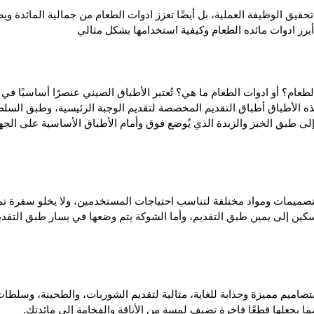
حقيق الوظيفة العملية، بل أيضًا تعزز
ادوات الطعام
من جمالية المائدة وي
برز ادوات مائده الطعام وكيفية استخدامها بشكل مثالي
الطعام؟ أو
ادوات الطعام
ما هي؟
تُعتبر الأطباق الصيني عنصرًا أساسيًا في 
ه الأطباق أطباق التقديم المخصصة لتقديم الوجبة الرئيسية، وطبق السل
إلى طبق الخبز والزبدة الذي يُوضع فوق وأمام الأطباق الأساسية على الجه
تصميمات ومواد مختلفة لتناسب احتياجات المستخدمين، ولا يخلو سفرة تما
 إلى يمين طبق التقديم، وأما الشوكة يتم وضعها في يسار طبق التقدي
تصاميم مميزة وجذابة للغاية، مثالية لتقديم الشوربات، والطحينة، وسلطا
مما يجعلها قطعًا فاخرة تضيف لمسة من الأناقة والفخامة إلى مائدتك.