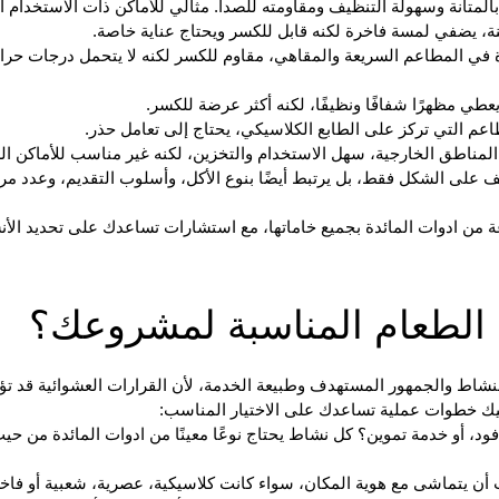
بالمتانة وسهولة التنظيف ومقاومته للصدأ. مثالي للأماكن ذات الاستخدام ا
نة، يضفي لمسة فاخرة لكنه قابل للكسر ويحتاج عناية خاصة.
ة في المطاعم السريعة والمقاهي، مقاوم للكسر لكنه لا يتحمل درجات حرا
يعطي مظهرًا شفافًا ونظيفًا، لكنه أكثر عرضة للكسر.
عم التي تركز على الطابع الكلاسيكي، يحتاج إلى تعامل حذر.
المناطق الخارجية، سهل الاستخدام والتخزين، لكنه غير مناسب للأماكن الر
وقف على الشكل فقط، بل يرتبط أيضًا بنوع الأكل، وأسلوب التقديم، وعدد مر
 من ادوات المائدة بجميع خاماتها، مع استشارات تساعدك على تحديد الأ
 الطعام المناسبة لمشروعك؟
النشاط والجمهور المستهدف وطبيعة الخدمة، لأن القرارات العشوائية قد تؤ
إليك خطوات عملية تساعدك على الاختيار المناسب:
د، أو خدمة تموين؟ كل نشاط يحتاج نوعًا معينًا من ادوات المائدة من حي
ب أن يتماشى مع هوية المكان، سواء كانت كلاسيكية، عصرية، شعبية أو فاخ