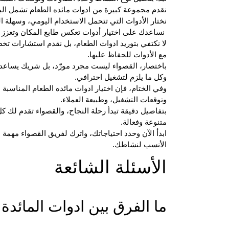
نقدم مجموعة كبيرة من ادوات مائده الطعام تشمل الب
نختار الأدوات التي تتحمل الاستخدام اليومي، وسهلة ا
نساعدك على اختيار أدوات تعكس طابع المكان وتعزز ت
لا نكتفي بتوريد
ادوات الطعام
، بل نقدم استشارات تخص 
مع الأدوات للحفاظ عليها.
باختصار، القصواء ليست مجرد مورّد، بل شريك يساعد
وكل ما يلزم لتشغيل احترافي.
وفي الختام، فإن اختيار ادوات مائده الطعام المناسب
وتوقعات التشغيل، وطبيعة العملاء.
بتفاصيل دقيقة تبدأ رحلة النجاح، والقصواء تقدم لك ك
متنوعة وفعالة.
ابدأ الآن وحدد احتياجاتك، واترك لفريق القصواء مهمة ا
الأنسب لنشاطك.
الأسئلة الشائعة
ما الفرق بين ادوات المائد