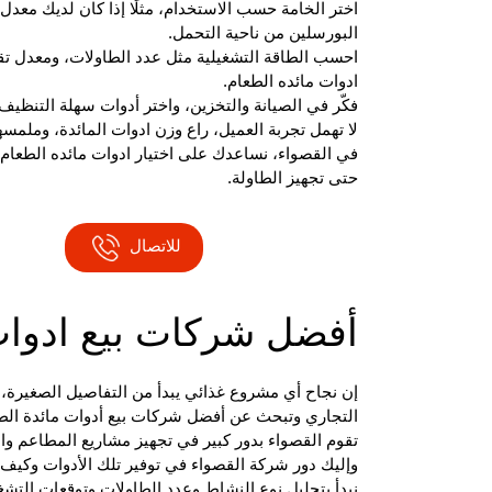
اختر الخامة حسب الاستخدام، مثلًا إذا كان لديك معدل
البورسلين من ناحية التحمل.
احسب الطاقة التشغيلية مثل عدد الطاولات، ومعدل تق
ادوات مائده الطعام.
فكّر في الصيانة والتخزين، واختر أدوات سهلة التنظي
لا تهمل تجربة العميل، راع وزن ادوات المائدة، وملمسها
في القصواء، نساعدك على اختيار ادوات مائده الطعام
حتى تجهيز الطاولة.
للاتصال
أفضل شركات بيع ادوات
إن نجاح أي مشروع غذائي يبدأ من التفاصيل الصغيرة،
التجاري وتبحث عن أفضل شركات بيع أدوات مائدة الطع
تقوم القصواء بدور كبير في تجهيز مشاريع المطاعم وال
وإليك دور شركة القصواء في توفير تلك الأدوات وكيف ي
نبدأ بتحليل نوع النشاط وعدد الطاولات وتوقعات التشغي