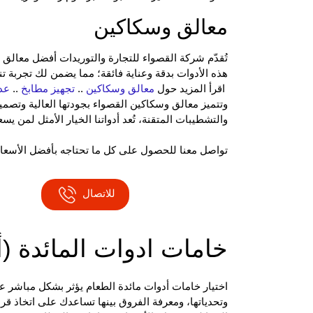
معالق وسكاكين
تُقدّم شركة القصواء للتجارة والتوريدات أفضل معا
هذه الأدوات بدقة وعناية فائقة؛ مما يضمن لك تجربة تن
اقرأ المزيد حول
معالق وسكاكين
..
تجهيز مطابخ
..
عد
وتتميز معالق وسكاكين القصواء بجودتها العالية وتصميم
والتشطيبات المتقنة، تُعد أدواتنا الخيار الأمثل لمن ي
تواصل معنا للحصول على كل ما تحتاجه بأفضل الأسعار
للاتصال
خامات ادوات المائدة (أ
اختيار خامات
أدوات مائدة الطعام
يؤثر بشكل مباشر عل
وتحدياتها، ومعرفة الفروق بينها تساعدك على اتخاذ ق