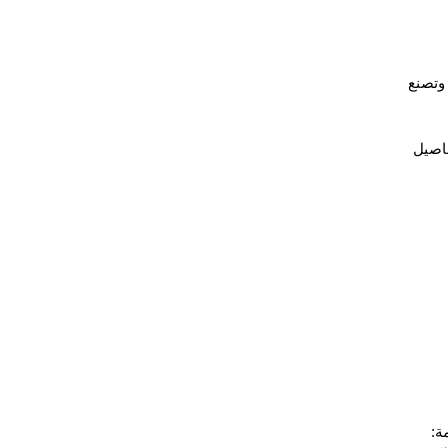
وتصنع
فاصيل
ة: