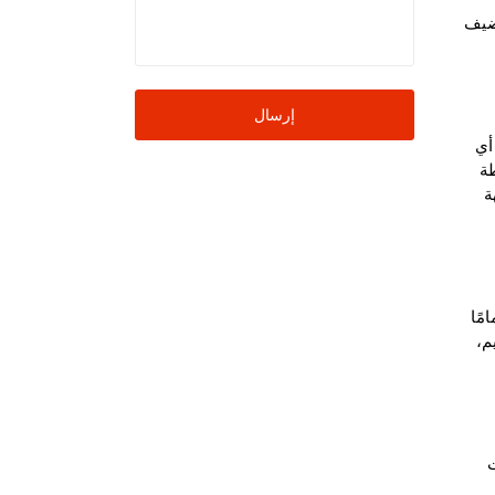
ضيف
إرسال
أي
طة
ة
مًا
م،
ت