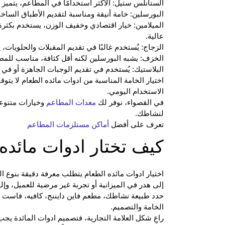
الستانلس ستيل: الأكثر استخدامًا في المطاعم، يتميز 
البورسلين: خامة أنيقة ومناسبة لتقديم الأطباق الساخ
الميلامين: خيار اقتصادي وخفيف الوزن، يستخدم بكثر
عالية.
الزجاج: يُستخدم غالبًا في تقديم المقبلات والحلويات، 
الخزف: يشبه البورسلين لكنه أقل كثافة، مناسب للمطا
البلاستيك: يُستخدم في تقديم الوجبات الجاهزة أو في 
اختيار الخامة المناسبة من ادوات مائده الطعام لا يت
الاستخدام اليومي.
في القصواء، نوفر لك
معدات المطاعم
وخيارات متنوعة
لنشاطك.
تعرف على أفضل
أماكن مستلزمات المطاعم
كيف تختار ادوات مائده
اختيار ادوات مائده الطعام يتطلب معرفة دقيقة بنوع 
إلى هدر في الميزانية أو تجربة غير مرضية للعميل، و
حدد طبيعة نشاطك، مطعم فاين دايننج، كافيه، فاست فو
الخامة والتصميم.
راعِ شكل العلامة التجارية، فتصميم ادوات المائدة يج