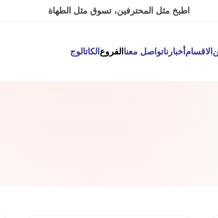
اة
القصواء
ن
الاقسام
أخبارنا
تواصل معنا
الفروع
الكاتالوج