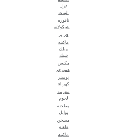
غزل
البنات
نافوره
شيكولاته
فراير
ماكينه
ميلك
شيك
مكبس
همبرجر
توستر
كهرباء
مفرمه
لحوم
مطحنه
توابل
مسخن
طعام
ماكينه