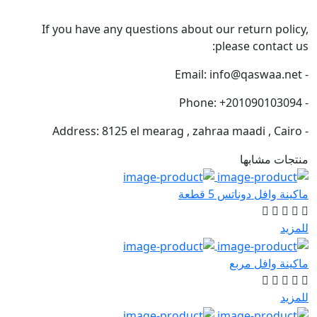
If you have any questions about our 
plea
 قطعة
ع