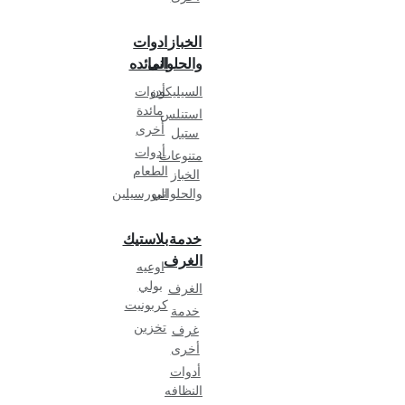
الخباز
ادوات
والحلوانى
المائده
السيليكون
أدوات
مائدة
استنلس
أخرى
ستيل
أدوات
متنوعات
الطعام
الخباز
والحلواني
البورسيلين
خدمة
بلاستيك
الغرف
اوعيه
بولي
الغرف
كربونيت
خدمة
تخزين
غرف
أخرى
أدوات
النظافه