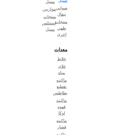
ستيل
ستيل
صواني
موازيين
تيفال
منتجات
منتجات
استنلس
طهي
ستيل
اخرى
معدات
خلاط
غلاى
مياه
ماكينه
تقطيع
بطاطس
ماكينه
قهوه
اوكا
ماكينه
فشار
ماكينه