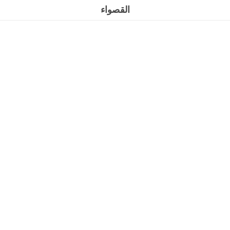
القصواء
كلوش استنلس 31سم
الرئيسية
المنتجات
كلوش استنلس 31سم