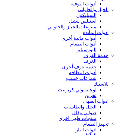
أدوات البوفيه
الخباز والحلوانى
السيليكون
استنلس ستيل
متنوعات الخباز والحلواني
ادوات المائده
أدوات مائدة أخرى
أدوات الطعام
البورسيلين
خدمة الغرف
الغرف
خدمة غرف أخرى
أدوات النظافه
شماعات خشب
بلاستيك
اوعيه بولي كربونيت
تخزين
ادوات الطهى
الحلل والطاسات
صواني تيفال
منتجات طهي اخرى
تجهيز الطعام
ادوات البار