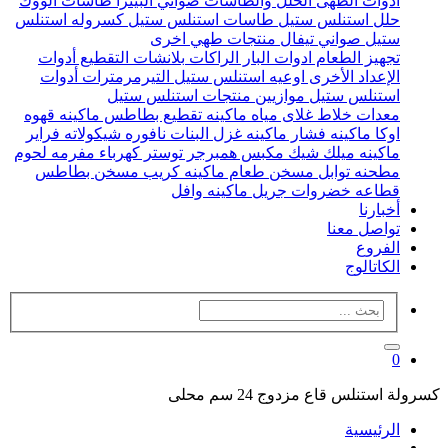
ادوات الطهى
الحلل والطاسات
صواني البيتزا
طاسات الووك
حلل استنلس ستيل
طاسات استنلس ستيل
كسروله استنلس
ستيل
صواني تيفال
منتجات طهي اخرى
تجهيز الطعام
ادوات البار
الراكات
بلانشات التقطيع
أدوات
الإعداد الأخرى
اوعيه استنلس ستيل
التيرمرمترات
أدوات
استنلس ستيل
موازيين
منتجات استنلس ستيل
معدات
خلاط
غلاى مياه
ماكينه تقطيع بطاطس
ماكينه قهوه
اوكا
ماكينه فشار
ماكينه غزل البنات
نافوره شيكولاته
فراير
ماكينه ميلك شيك
مكبس همبرجر
توستر كهرباء
مفرمه لحوم
مطحنه توابل
مسخن طعام
ماكينه كريب
مسخن بطاطس
قطاعه خضروات
جريل
ماكينه وافل
أخبارنا
تواصل معنا
الفروع
الكاتالوج
0
كسرولة استنلس قاع مزدوج 24 سم محلى
الرئيسية