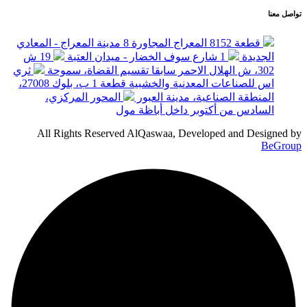
تواصل معنا
قطعة 8152 المعراج المجاورة 8 مدينة المعراج - المعادي
الجديدة
1 شارع سوف الخضار - ميدان العتبة
19 ش
302، ش الهلال الاحمر سابقا تقسيم القضاة، سموحة
ثري
اس للصناعات المعدنية والخشبية قطعة 1 ب، بلوك 27008،
المنطقة الصناعية، مدينة العبور
المحور المركزي،
السادس من أكتوبر داخل أباظة مول
All Rights Reserved AlQaswaa, Developed and Designed by
BeGroup