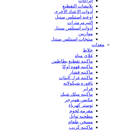
الراكات
بلانشات التقطيع
أدوات الإعداد الأخرى
اوعيه استنلس ستيل
التيرمرمترات
أدوات استنلس ستيل
موازيين
منتجات استنلس ستيل
معدات
خلاط
غلاى مياه
ماكينه تقطيع بطاطس
ماكينه قهوه اوكا
ماكينه فشار
ماكينه غزل البنات
نافوره شيكولاته
فراير
ماكينه ميلك شيك
مكبس همبرجر
توستر كهرباء
مفرمه لحوم
مطحنه توابل
مسخن طعام
ماكينه كريب