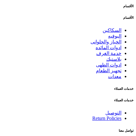
الأقسام
الأقسام
السكاكين
البوفيه
الخباز والحلوانى
ادوات المائده
خدمة الغرف
بلاستيك
ادوات الطهى
تجهيز الطعام
معدات
خدمات العملاء
خدمات العملاء
التوصيل
Return Policies
تواصل معنا