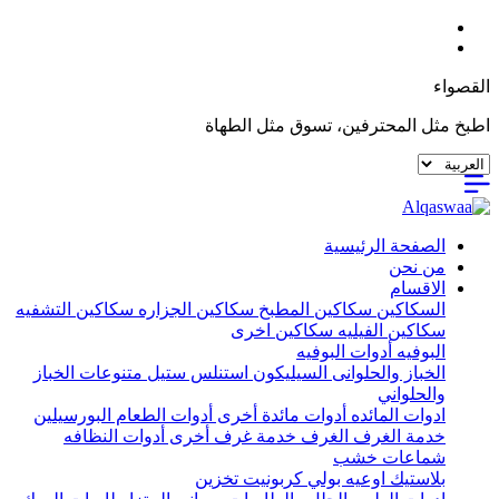
القصواء
اطبخ مثل المحترفين، تسوق مثل الطهاة
الصفحة الرئيسية
من نحن
الاقسام
السكاكين
سكاكين المطبخ
سكاكين الجزاره
سكاكين التشفيه
سكاكين الفيليه
سكاكين اخرى
البوفيه
أدوات البوفيه
الخباز والحلوانى
السيليكون
استنلس ستيل
متنوعات الخباز
والحلواني
ادوات المائده
أدوات مائدة أخرى
أدوات الطعام
البورسيلين
خدمة الغرف
الغرف
خدمة غرف أخرى
أدوات النظافه
شماعات خشب
بلاستيك
اوعيه بولي كربونيت
تخزين