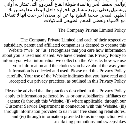
)والذي يحفظ الحرارة لمدة طويلة القاع المزدوج التى تمتاز به أواني
يونستيل يعطي توزيع متساوي للحرارة داخل الوعاء معا يضمن لك
الطهي الصحي صحية الطبخ بها عن أي معدن أخر حيث أنها لا تتفاعل
مع الأشياء وتعطي الطعم الطبيعي للمأكولات
The Company Private Limited Policy
The Company Private Limited and each of their respective
subsidiary, parent and affiliated companies is deemed to operate this
Website (“we” or “us”) recognizes that you care how information
about you is used and shared. We have created this Privacy Policy to
inform you what information we collect on the Website, how we use
your information and the choices you have about the way your
information is collected and used. Please read this Privacy Policy
carefully. Your use of the Website indicates that you have read and
accepted our privacy practices, as outlined in this Privacy Policy.
Please be advised that the practices described in this Privacy Policy
apply to information gathered by us or our subsidiaries, affiliates or
agents: (i) through this Website, (ii) where applicable, through our
Customer Service Department in connection with this Website, (iii)
through information provided to us in our free standing retail stores,
and (iv) through information provided to us in conjunction with
marketing promotions and sweepstakes.