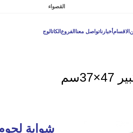
القصواء
ن
الاقسام
أخبارنا
تواصل معنا
الفروع
الكاتالوج
37سم
شواية لحوم 