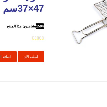
47×37سم
1504
يشاهدون هذا المنتج
اطلب الان
اضافة ا