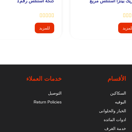
يك بيتزا استنلس مربع
كنكة استنلس رقم1
لمزيد
للمزيد
الأقسام
خدمات العملاء
السكاكين
التوصيل
البوفيه
Return Policies
الخباز والحلوانى
ادوات المائده
خدمة الغرف