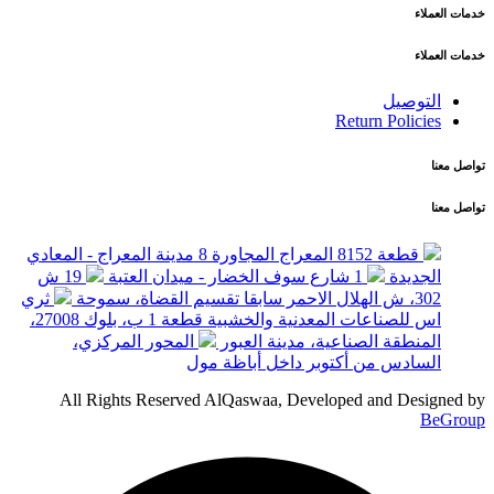
خدمات العملاء
خدمات العملاء
التوصيل
Return Policies
تواصل معنا
تواصل معنا
قطعة 8152 المعراج المجاورة 8 مدينة المعراج - المعادي
الجديدة
1 شارع سوف الخضار - ميدان العتبة
19 ش
302، ش الهلال الاحمر سابقا تقسيم القضاة، سموحة
ثري
اس للصناعات المعدنية والخشبية قطعة 1 ب، بلوك 27008،
المنطقة الصناعية، مدينة العبور
المحور المركزي،
السادس من أكتوبر داخل أباظة مول
All Rights Reserved AlQaswaa, Developed and Designed by
BeGroup