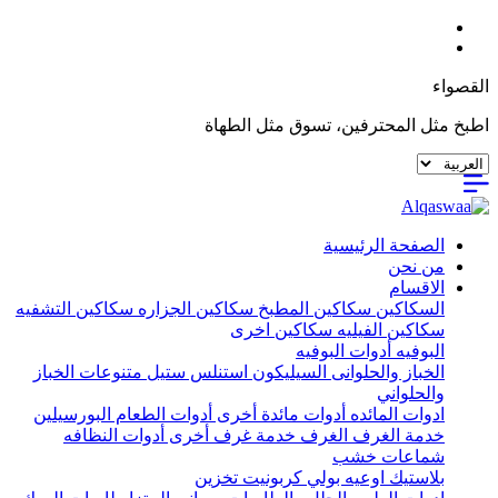
القصواء
اطبخ مثل المحترفين، تسوق مثل الطهاة
الصفحة الرئيسية
من نحن
الاقسام
السكاكين
سكاكين المطبخ
سكاكين الجزاره
سكاكين التشفيه
سكاكين الفيليه
سكاكين اخرى
البوفيه
أدوات البوفيه
الخباز والحلوانى
السيليكون
استنلس ستيل
متنوعات الخباز
والحلواني
ادوات المائده
أدوات مائدة أخرى
أدوات الطعام
البورسيلين
خدمة الغرف
الغرف
خدمة غرف أخرى
أدوات النظافه
شماعات خشب
بلاستيك
اوعيه بولي كربونيت
تخزين