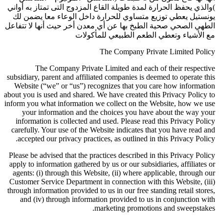
)والذي يحفظ الحرارة لمدة طويلة القاع المزدوج التى تمتاز به أواني
يونستيل يعطي توزيع متساوي للحرارة داخل الوعاء معا يضمن لك
الطهي الصحي صحية الطبخ بها عن أي معدن أخر حيث أنها لا تتفاعل
مع الأشياء وتعطي الطعم الطبيعي للمأكولات
The Company Private Limited Policy
The Company Private Limited and each of their respective
subsidiary, parent and affiliated companies is deemed to operate this
Website (“we” or “us”) recognizes that you care how information
about you is used and shared. We have created this Privacy Policy to
inform you what information we collect on the Website, how we use
your information and the choices you have about the way your
information is collected and used. Please read this Privacy Policy
carefully. Your use of the Website indicates that you have read and
accepted our privacy practices, as outlined in this Privacy Policy.
Please be advised that the practices described in this Privacy Policy
apply to information gathered by us or our subsidiaries, affiliates or
agents: (i) through this Website, (ii) where applicable, through our
Customer Service Department in connection with this Website, (iii)
through information provided to us in our free standing retail stores,
and (iv) through information provided to us in conjunction with
marketing promotions and sweepstakes.