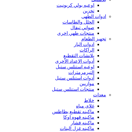
اوعيه بولي كربونيت
تخزين
ادوات الطهى
الحلل والطاسات
صواني تيفال
منتجات طهي اخرى
تجهيز الطعام
ادوات البار
الراكات
بلانشات التقطيع
أدوات الإعداد الأخرى
اوعيه استنلس ستيل
التيرمرمترات
أدوات استنلس ستيل
موازيين
منتجات استنلس ستيل
معدات
خلاط
غلاى مياه
ماكينه تقطيع بطاطس
ماكينه قهوه اوكا
ماكينه فشار
ماكينه غزل البنات