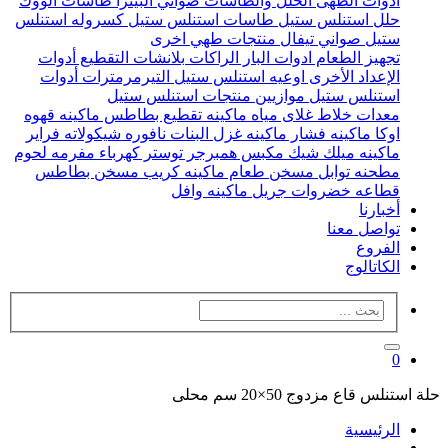
ادوات الطهى
الحلل والطاسات
صواني البيتزا
طاسات الووك
حلل استنلس ستيل
طاسات استنلس ستيل
كسروله استنلس
ستيل
صواني تيفال
منتجات طهي اخرى
تجهيز الطعام
ادوات البار
الراكات
بلانشات التقطيع
أدوات
الإعداد الأخرى
اوعيه استنلس ستيل
التيرمرمترات
أدوات
استنلس ستيل
موازيين
منتجات استنلس ستيل
معدات
خلاط
غلاى مياه
ماكينه تقطيع بطاطس
ماكينه قهوه
اوكا
ماكينه فشار
ماكينه غزل البنات
نافوره شيكولاته
فراير
ماكينه ميلك شيك
مكبس همبرجر
توستر كهرباء
مفرمه لحوم
مطحنه توابل
مسخن طعام
ماكينه كريب
مسخن بطاطس
قطاعه خضروات
جريل
ماكينه وافل
أخبارنا
تواصل معنا
الفروع
الكاتالوج
0
حلة استنلس قاع مزدوج 50×20 سم محلى
الرئيسية