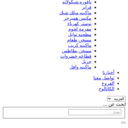
نافوره شيكولاته
فراير
ماكينه ميلك شيك
مكبس همبرجر
توستر كهرباء
مفرمه لحوم
مطحنه توابل
مسخن طعام
ماكينه كريب
مسخن بطاطس
قطاعه خضروات
جريل
ماكينه وافل
أخبارنا
تواصل معنا
الفروع
الكاتالوج
ابحث عن ....