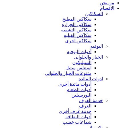
من نحن
الاقسام
السكاكين
سكاكين المطبخ
سكاكين الجزاره
سكاكين التشفيه
سكاكين الفيليه
سكاكين اخرى
البوفيه
أدوات البوفيه
الخباز والحلوانى
السيليكون
استنلس ستيل
متنوعات الخباز والحلواني
ادوات المائده
أدوات مائدة أخرى
أدوات الطعام
البورسيلين
خدمة الغرف
الغرف
خدمة غرف أخرى
أدوات النظافه
شماعات خشب
بلاستيك