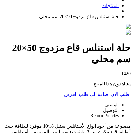
المنتجات
حلة استنلس قاع مزدوج 50×20 سم محلى
حلة استنلس قاع مزدوج 50×20
سم محلى
1420
يشاهدون هذا المنتج
اطلب الان
اضافة الى طلب العرض
الوصف
التوصيل
Return Policies
مصنوعة من أجود أنواع الأستانلس ستيل 10/18 موفرة للطاقة حيث
أنها لها قاع مكون من 3 طبقات (أستانلس +ألمونيوم + أستانلس