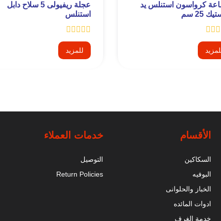
عة كرواسون استنلس يد
عجلة ريفيولى 5 سلاح دابل
يك 25 سم
استنلس
لمزيد
للمزيد
الأقسام
خدمات العملاء
السكاكين
التوصيل
البوفيه
Return Policies
الخباز والحلوانى
ادوات المائده
خدمة الغرف