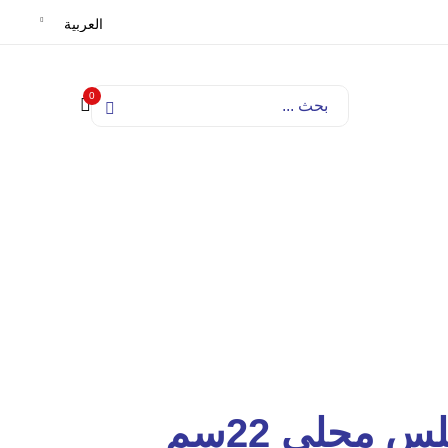
العربية
0
 محلى 22سم