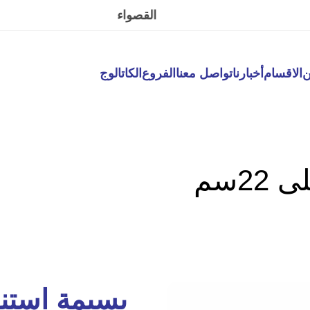
القصواء
ن
الاقسام
أخبارنا
تواصل معنا
الفروع
الكاتالوج
2سم
بسيمة استنلس