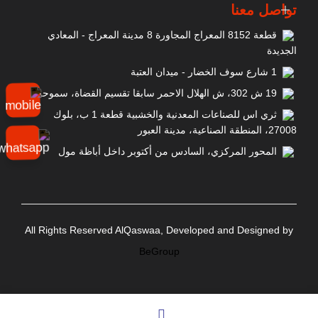
تواصل معنا
قطعة 8152 المعراج المجاورة 8 مدينة المعراج - المعادي
الجديدة
1 شارع سوف الخضار - ميدان العتبة
19 ش 302، ش الهلال الاحمر سابقا تقسيم القضاة، سموحة
ثري اس للصناعات المعدنية والخشبية قطعة 1 ب، بلوك
27008، المنطقة الصناعية، مدينة العبور
طرنش خباز مشرشر يد بلاستيك 18سم GIESSER MESSER -
المحور المركزي، السادس من أكتوبر داخل أباظة مول
8355
للمزيد
All Rights Reserved AlQaswaa, Developed and Designed by
BeGroup