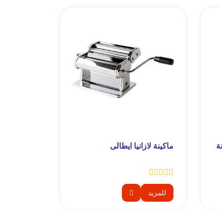
ة
ماكينة لازانيا ايطالى
للمزيد