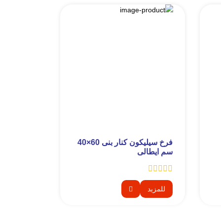
فرخ سيليكون كنار بنى 60×40
سم ايطالى
للمزيد