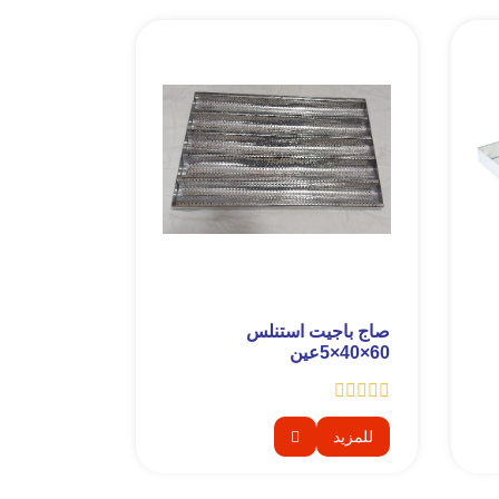
صاج باجيت استنلس
60×40×5عين
للمزيد