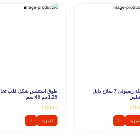
عجلة ريفيولى 7 سلاح دابل
طوق استنلس شكل قلب تخان
نلس
1.25مم 45 سم
لمزيد
للمزيد