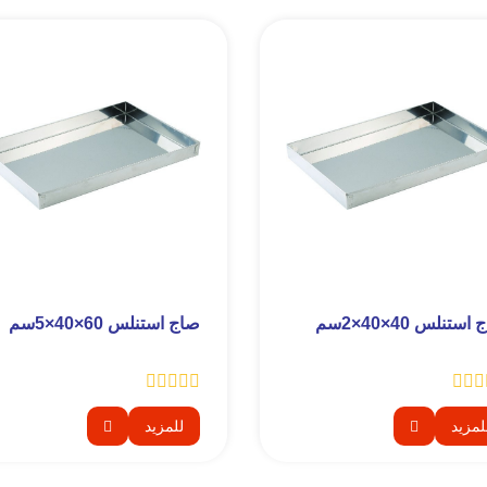
ستنلس 40×40×2سم
صاج استنلس 60×40×5سم
لمزيد
للمزيد