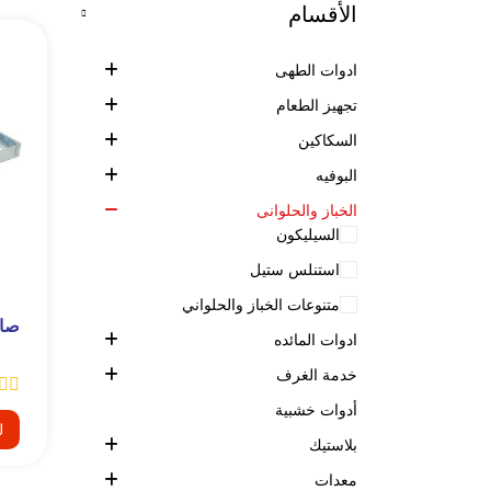
الأقسام
ادوات الطهى
تجهيز الطعام
السكاكين
البوفيه
الخباز والحلوانى
السيليكون
استنلس ستيل
متنوعات الخباز والحلواني
صاج ا
ادوات المائده
خدمة الغرف
أدوات خشبية
ل
بلاستيك
معدات